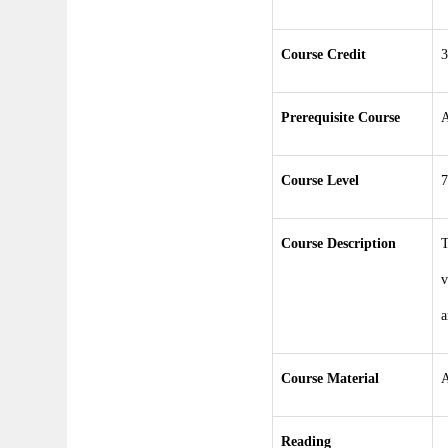
Course Credit
3
Prerequisite Course
Course Level
7
Course Description
T
v
a
Course Material
A
Reading