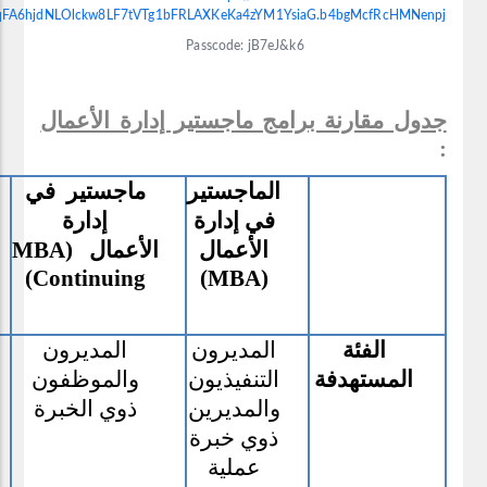
WqFA6hjdNLOlckw8LF7tVTg1bFRLAXKeKa4zYM1YsiaG.b4bgMcfRcHMNenpj
Passcode: jB7eJ&k6
جدول مقارنة برامج ماجستير إدارة الأعمال
:
الماجستير
ماجستير في
في إدارة
إدارة
الأعمال
الأعمال (
MBA
)
Continuing
)
MBA
(
الفئة
المديرون
المديرون
المستهدفة
التنفيذيون
والموظفون
والمديرين
ذوي الخبرة
ذوي خبرة
عملية