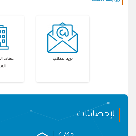
بريد الطلاب
عمادة ال
الم
الإحصائيات
6,147