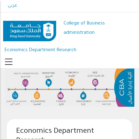
Skip
عربي
to
main
College of Business
content
administration
Economics Department Research
Economics Department