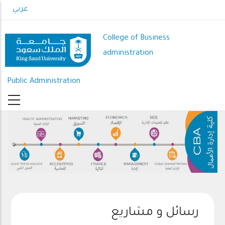
Skip
عربي
to
main
College of Business
content
administration
Public Administration
رسائل و مشاريع