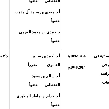
القحطاني عضواً
أ.د. معدي بن محمد آل مذهب
عضواً
د. حمدي بن محمد العجمي
عضواً
سساتية في
10/6/1434هـ
أ.د. أحمد بن سالم
دكتور
ي في
العامري مقرراً
10/4/2014م
راسة
أ.د. سالم بن سعيد
عات
القحطاني عضواً
أ.د. حزام بن ماطر المطيري
عضواً