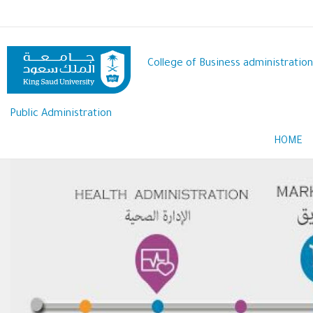
Skip
to
main
content
College of Business administration
Public Administration
HOME