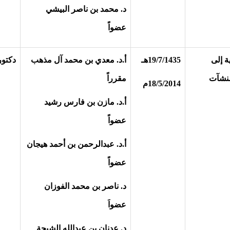
د. محمد بن ناصر البيشي
عضواً
ة إلى
19/7/1435هـ
أ.د. معدي بن محمد آل مذهب
دكتور
منشآت
مقرراً
18/5/2014م
أ.د. مازن بن فارس رشيد
عضواً
أ.د. عبدالرحمن بن أحمد هيجان
عضواً
د. ناصر بن محمد الفوزان
عضواَ
د. عدنان بن عبدالله الشيحة