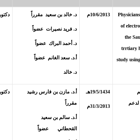
Physicians
10/6/2013م
د. خالد بن سعيد مقرراً
دكتور
of electr
د. فريد نصيرات عضواً
the Sau
د. أحمد البراك عضواً
trrtiary 
أ.د. سعد الغانم عضواً
study usin
د. خالد
م
19/5/1434هـ
أ.د. مازن بن فارس رشيد
دكتور
 لدعم
مقرراً
31/3/2013م
أ.د. سالم بن سعيد
القحطاني عضواً