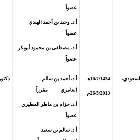
عضواً
أ.د. وحيد بن أحمد الهندي
عضواً
أ.د. مصطفى بن محمود أبوبكر
عضواً
السعودي.
16/7/1434هـ
أ.د. أحمد بن سالم
دكتور
العامري مقرراً
26/5/2013م
أ.د. حزام بن ماطر المطيري
عضواً
أ.د. سالم بن سعيد