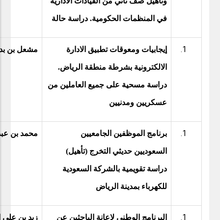
وتأهيل صف ثاني من القيادات الادارية
في المنظمات الحكومية. دراسة حالة
إيجابيات ومعوقات تطبيق الادارة
مشعل بن بدر
الالكترونية بشرطة منطقة الرياض.
دراسة مسحية على جميع العاملين من
عسكريين ومدنيين
برنامج الموظفين الجامعيين
محمد بن عبد
السعوديين حديثي التخرج (تأهيل)
دراسة تقويمية بالشركة السعودية
للكهرباء بمدينة الرياض
البرنامج الوطني لإعانة الباحثين عن
زيد بن علي ا