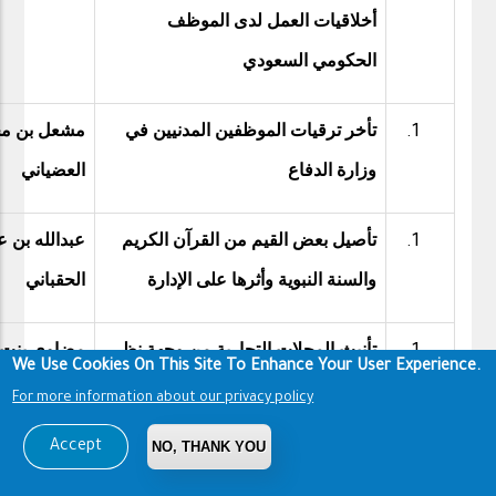
أخلاقيات العمل لدى الموظف
الحكومي السعودي
تأخر ترقيات الموظفين المدنيين في
مشعل بن م
وزارة الدفاع
العضياني
تأصيل بعض القيم من القرآن الكريم
عبدالله بن 
والسنة النبوية وأثرها على الإدارة
الحقباني
تأنيث المحلات التجارية من وجهة نظر
مضاوي بنت ع
We Use Cookies On This Site To Enhance Your User Experience.
المتسوقات. دراسة ميدانية
أبوردون
For more information about our privacy policy
Accept
NO, THANK YOU
تحديات مشروع الملك عبدالله لتطوير
سعد علي ال