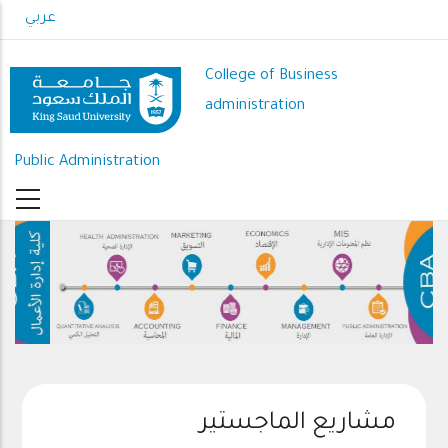
Skip
عربي
to
main
College of Business
content
administration
Public Administration
مشاريع الماجستير