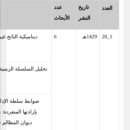
تاريخ
عدد
العدد
النشر
الأبحاث
20_1
1429هـ
6
ديناميكية الناتج غ
تحليل السلسلة الزمنية
ضوابط سلطة الإدار
بإرادتها المنفردة
ديوان المظالم ف