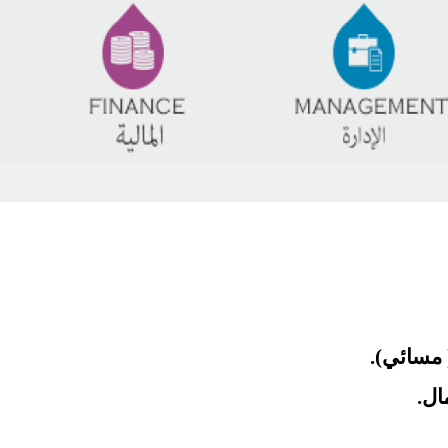
 مسائي).
ال.