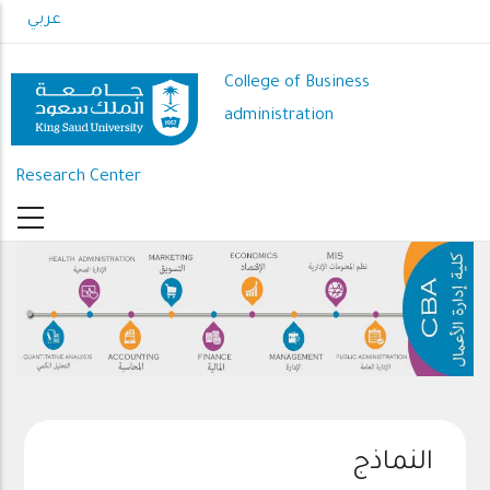
Skip
عربي
to
main
College of Business
content
administration
Research Center
النماذج